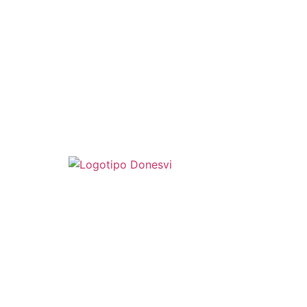
©Copyright 2026 Donesvi. All rights reserved
Diseño Web Barcelona
Aviso legal
Política de privacidad
Política de Cookies
Accesibilidad