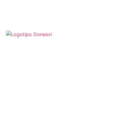
TOURS
CLUB
CATAS DE VINO
SOBRE NOSOTRAS
CONTACTO
+34747745038
INFO@DONESVI.COM
SUSCRÍBETE A NUESTRA NEWSLETTER