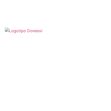
TOURS
CLUB
CATAS DE VINO
SOBRE NOSOTRAS
CONTACTO
+34747745038
INFO@DONESVI.COM
SUSCRÍBETE A NUESTRA NEWSLETTER